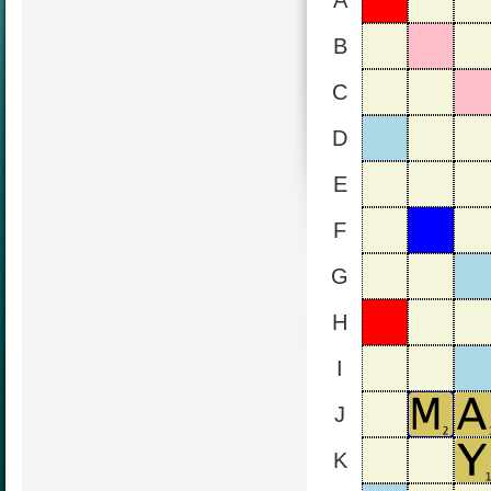
A
B
C
D
E
F
G
H
I
J
K