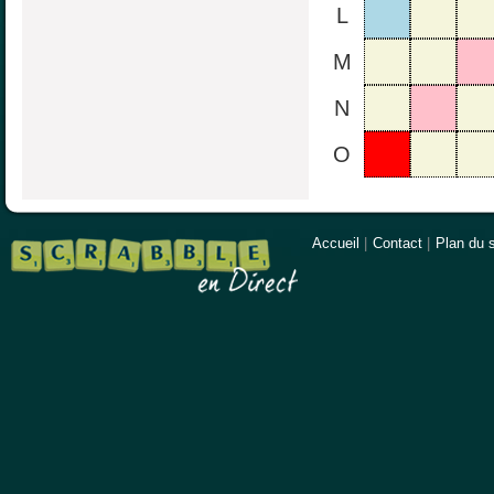
L
M
N
O
Accueil
|
Contact
|
Plan du s