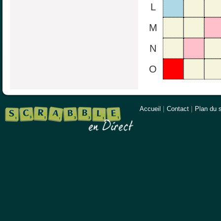
L
M
N
O
Accueil
|
Contact
|
Plan du s