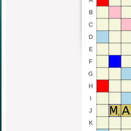
A
B
C
D
E
F
G
H
I
J
K