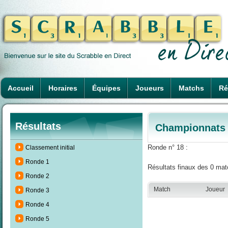
Accueil
Horaires
Équipes
Joueurs
Matchs
Ré
Résultats
Championnats 
Ronde n° 18 :
Classement initial
Ronde 1
Résultats finaux des 0 mat
Ronde 2
Match
Joueur
Ronde 3
Ronde 4
Ronde 5