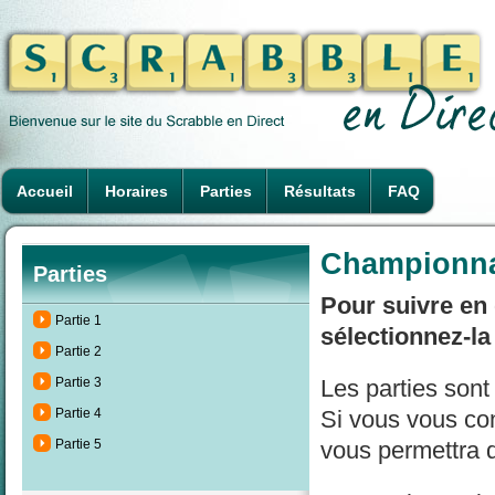
Accueil
Horaires
Parties
Résultats
FAQ
Championnat
Parties
Pour suivre en 
Partie 1
sélectionnez-la
Partie 2
Partie 3
Les parties son
Partie 4
Si vous vous con
Partie 5
vous permettra d