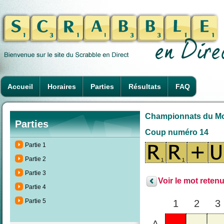
Accueil
Horaires
Parties
Résultats
FAQ
Championnats du Mond
Parties
Coup numéro 14
Partie 1
Partie 2
Partie 3
Voir le mot retenu
Partie 4
Partie 5
1
2
3