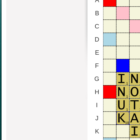
A
B
C
D
E
F
G
H
I
J
K