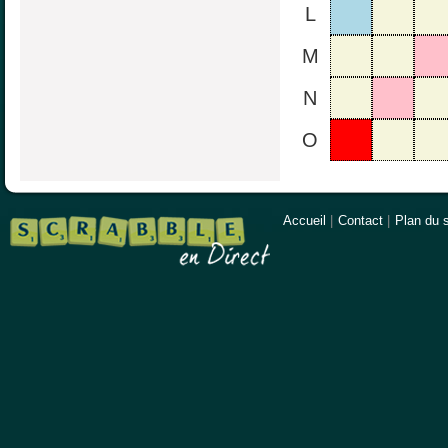
L
M
N
O
Accueil
|
Contact
|
Plan du s