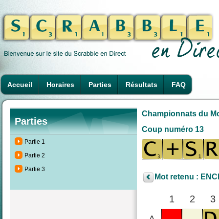
Accueil
Horaires
Parties
Résultats
FAQ
Championnats du Mond
Parties
Coup numéro 13
Partie 1
Partie 2
Partie 3
Mot retenu : ENC
1
2
3