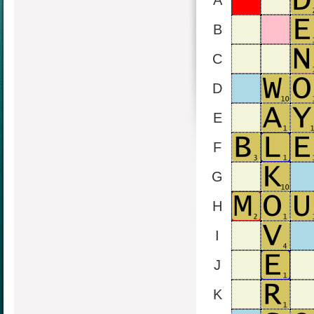
A
B
C
D
E
F
G
H
I
J
K