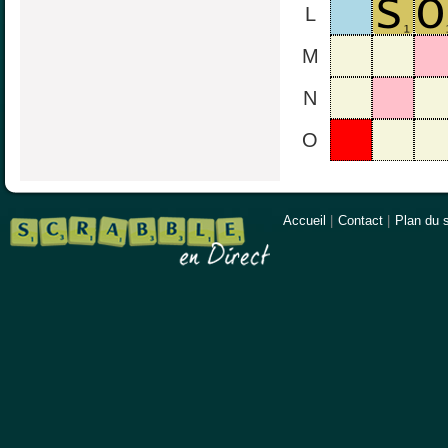
L
M
N
O
Accueil
|
Contact
|
Plan du s