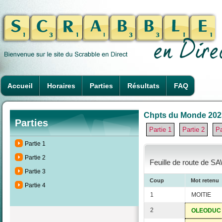
Accueil
Horaires
Parties
Résultats
FAQ
Chpts du Monde 2023 à
Parties
Partie 1
Partie 2
Pa
Partie 1
Partie 2
Feuille de route de S
Partie 3
Coup
Mot retenu
Partie 4
1
MOITIE
2
OLEODUC