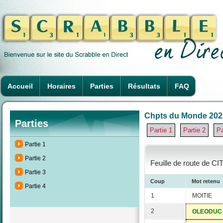
Accueil
Horaires
Parties
Résultats
FAQ
Chpts du Monde 2023 à
Parties
Partie 1
Partie 2
Pa
Partie 1
Partie 2
Feuille de route de C
Partie 3
Coup
Mot retenu
Partie 4
1
MOITIE
2
OLEODUC