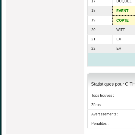
17
DUQUEL
18
EVENT
19
COPTE
20
WITZ
21
EX
22
EH
Statistiques pour CIT
Tops trouvés :
Zéros :
Avertissements :
Pénalités :