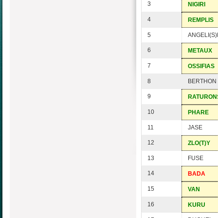
3
NIGIRI
4
REMPLIS
5
ANGELI(S)
6
METAUX
7
OSSIFIAS
8
BERTHON
9
RATURON
10
PHARE
11
JASE
12
ZLO(T)Y
13
FUSE
14
BADA
15
VAN
16
KURU