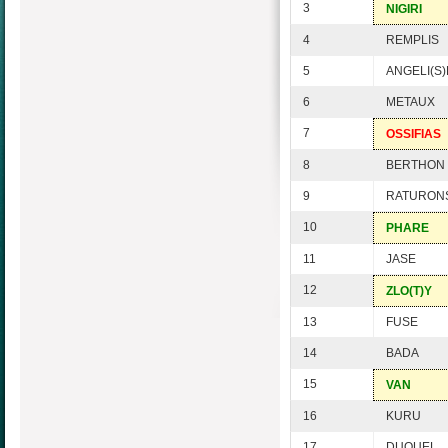
3
NIGIRI
4
REMPLIS
5
ANGELI(S)
6
METAUX
7
OSSIFIAS
8
BERTHON
9
RATURON
10
PHARE
11
JASE
12
ZLO(T)Y
13
FUSE
14
BADA
15
VAN
16
KURU
17
DUQUEL