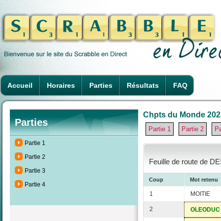
Accueil
Horaires
Parties
Résultats
FAQ
Chpts du Monde 2023 à
Parties
Partie 1
Partie 2
Pa
Partie 1
Partie 2
Feuille de route de D
Partie 3
Coup
Mot retenu
Partie 4
1
MOITIE
2
OLEODUC