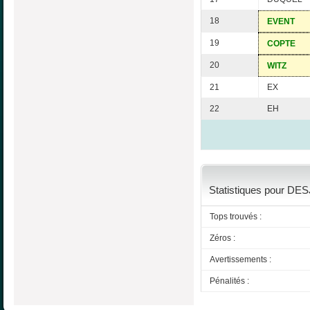
18
EVENT
19
COPTE
20
WITZ
21
EX
22
EH
Statistiques pour DES
Tops trouvés :
Zéros :
Avertissements :
Pénalités :