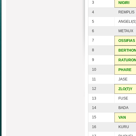
3
NIGIRI
4
REMPLIS
5
ANGELI(S
6
METAUX
7
OSSIFIAS
8
BERTHO
9
RATURO
10
PHARE
11
JASE
12
ZLO(T)Y
13
FUSE
14
BADA
15
VAN
16
KURU