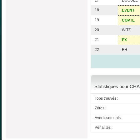
17
DUQUEL
18
EVENT
19
COPTE
20
WITZ
21
EX
22
EH
Statistiques pour CHA
Tops trouvés :
Zéros :
Avertissements :
Pénalités :