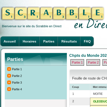
Accueil
Horaires
Parties
Résultats
FAQ
Chpts du Monde 2023 à
Parties
Partie 1
Partie 2
Pa
Partie 1
Partie 2
Feuille de route de C
Partie 3
Coup
Mot retenu
Partie 4
1
MOITIE
2
OLEODU