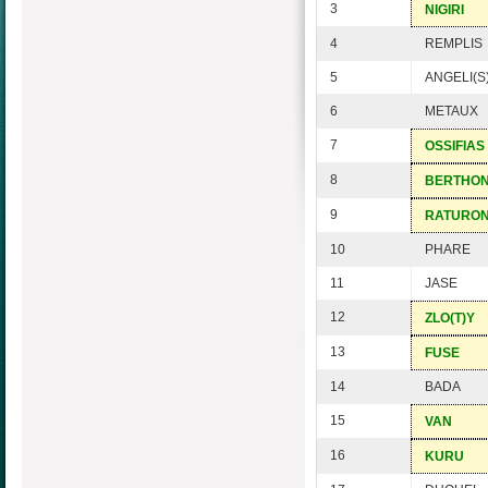
3
NIGIRI
4
REMPLIS
5
ANGELI(S
6
METAUX
7
OSSIFIAS
8
BERTHO
9
RATURO
10
PHARE
11
JASE
12
ZLO(T)Y
13
FUSE
14
BADA
15
VAN
16
KURU