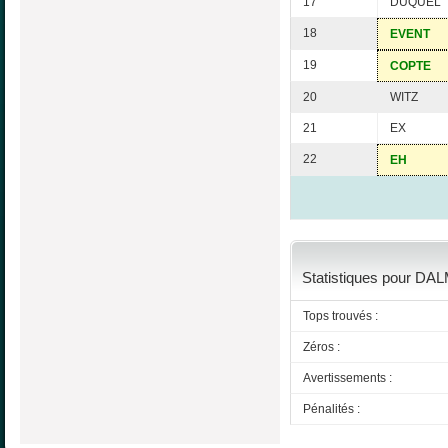
17
DUQUEL
18
EVENT
19
COPTE
20
WITZ
21
EX
22
EH
Statistiques pour DA
Tops trouvés :
Zéros :
Avertissements :
Pénalités :