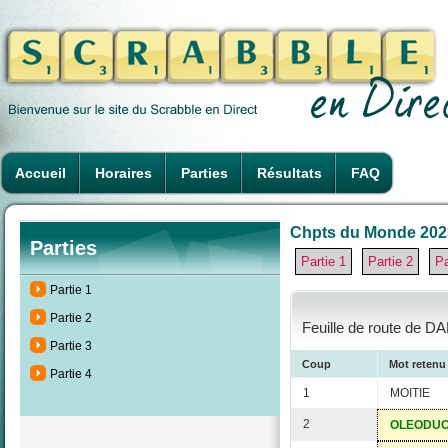
Accueil
Horaires
Parties
Résultats
FAQ
Chpts du Monde 2023 à
Parties
Partie 1
Partie 2
Pa
Partie 1
Partie 2
Feuille de route de D
Partie 3
Coup
Mot retenu
Partie 4
1
MOITIE
2
OLEODU