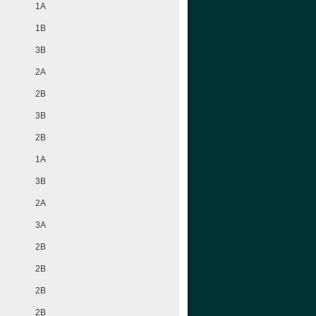
1A
1B
3B
2A
2B
3B
2B
1A
3B
2A
3A
2B
2B
2B
2B