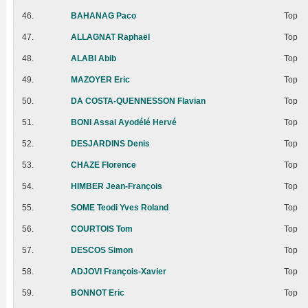
46.
BAHANAG Paco
Top
47.
ALLAGNAT Raphaël
Top
48.
ALABI Abib
Top
49.
MAZOYER Eric
Top
50.
DA COSTA-QUENNESSON Flavian
Top
51.
BONI Assai Ayodélé Hervé
Top
52.
DESJARDINS Denis
Top
53.
CHAZE Florence
Top
54.
HIMBER Jean-François
Top
55.
SOME Teodi Yves Roland
Top
56.
COURTOIS Tom
Top
57.
DESCOS Simon
Top
58.
ADJOVI François-Xavier
Top
59.
BONNOT Eric
Top