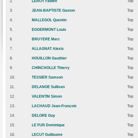
2.
LEROY Fabien
Top
3.
JEAN-BAPTISTE Gaston
Top
4.
MALLEGOL Quentin
Top
5.
EGGERMONT Louis
Top
6.
BRUYERE Marc
Top
7.
ALLAGNAT Alexis
Top
8.
HOUILLON Gauthier
Top
9.
CHINCHOLLE Thierry
Top
10.
TESSIER Samson
Top
11.
DELANOE Sullivan
Top
12.
VALENTIN Simon
Top
13.
LACHAUD Jean-François
Top
14.
DELORE Guy
Top
15.
LE FUR Dominique
Top
16.
LECUT Guillaume
Top