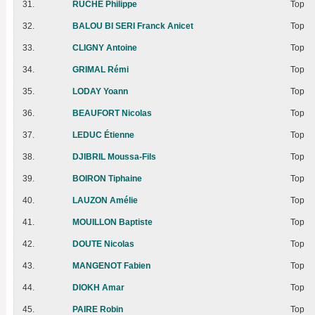
31.
RUCHE Philippe
Top
32.
BALOU BI SERI Franck Anicet
Top
33.
CLIGNY Antoine
Top
34.
GRIMAL Rémi
Top
35.
LODAY Yoann
Top
36.
BEAUFORT Nicolas
Top
37.
LEDUC Étienne
Top
38.
DJIBRIL Moussa-Fils
Top
39.
BOIRON Tiphaine
Top
40.
LAUZON Amélie
Top
41.
MOUILLON Baptiste
Top
42.
DOUTE Nicolas
Top
43.
MANGENOT Fabien
Top
44.
DIOKH Amar
Top
45.
PAIRE Robin
Top