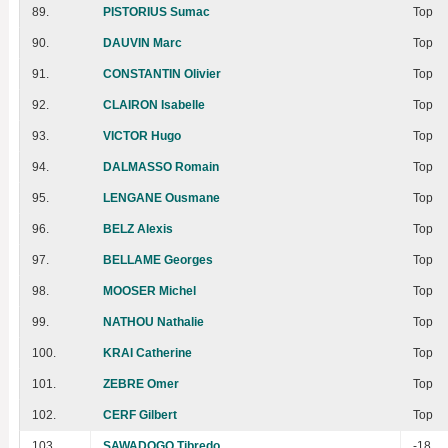
89.
PISTORIUS Sumac
Top
90.
DAUVIN Marc
Top
91.
CONSTANTIN Olivier
Top
92.
CLAIRON Isabelle
Top
93.
VICTOR Hugo
Top
94.
DALMASSO Romain
Top
95.
LENGANE Ousmane
Top
96.
BELZ Alexis
Top
97.
BELLAME Georges
Top
98.
MOOSER Michel
Top
99.
NATHOU Nathalie
Top
100.
KRAI Catherine
Top
101.
ZEBRE Omer
Top
102.
CERF Gilbert
Top
103.
SAWADOGO Tibredo
-18