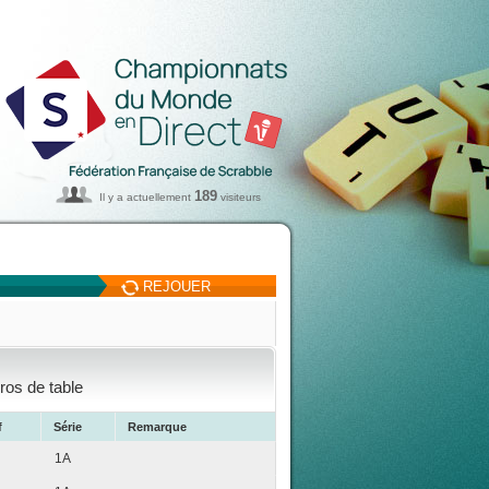
189
Il y a actuellement
visiteurs
REJOUER
ros de table
f
Série
Remarque
1A