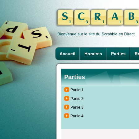
Accueil
Horaires
Parties
Ré
Parties
Partie 1
Partie 2
Partie 3
Partie 4