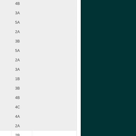
4B
3A
5A
2A
3B
5A
2A
3A
1B
3B
4B
4C
4A
2A
2B