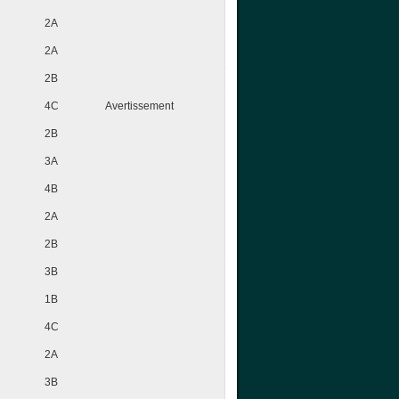
2A
2A
2B
4C
Avertissement
2B
3A
4B
2A
2B
3B
1B
4C
2A
3B