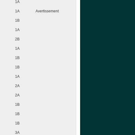
1A
1A
Avertissement
1B
1A
2B
1A
1B
1B
1A
2A
2A
1B
1B
1B
3A