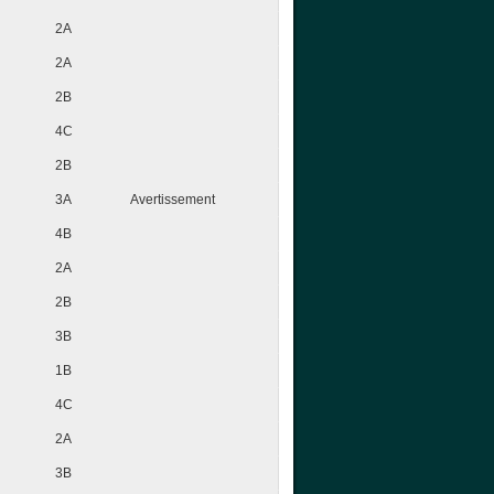
2A
2A
2B
4C
2B
3A
Avertissement
4B
2A
2B
3B
1B
4C
2A
3B