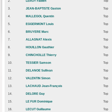
2.
LEROY Fabien
Top
3.
JEAN-BAPTISTE Gaston
Top
4.
MALLEGOL Quentin
Top
5.
EGGERMONT Louis
Top
6.
BRUYERE Marc
Top
7.
ALLAGNAT Alexis
Top
8.
HOUILLON Gauthier
Top
9.
CHINCHOLLE Thierry
Top
10.
TESSIER Samson
Top
11.
DELANOE Sullivan
Top
12.
VALENTIN Simon
Top
13.
LACHAUD Jean-François
Top
14.
DELORE Guy
Top
15.
LE FUR Dominique
Top
16.
LECUT Guillaume
Top