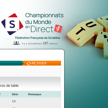
157
Il y a actuellement
visiteurs
REJOUER
ros de table
f
Série
Remarque
1A