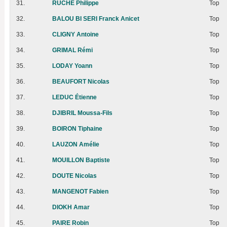
31.
RUCHE Philippe
Top
32.
BALOU BI SERI Franck Anicet
Top
33.
CLIGNY Antoine
Top
34.
GRIMAL Rémi
Top
35.
LODAY Yoann
Top
36.
BEAUFORT Nicolas
Top
37.
LEDUC Étienne
Top
38.
DJIBRIL Moussa-Fils
Top
39.
BOIRON Tiphaine
Top
40.
LAUZON Amélie
Top
41.
MOUILLON Baptiste
Top
42.
DOUTE Nicolas
Top
43.
MANGENOT Fabien
Top
44.
DIOKH Amar
Top
45.
PAIRE Robin
Top