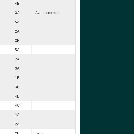
4B
3A
Avertissement
5A
2A
3B
5A
2A
3A
1B
3B
4B
4C
4A
2A
2B
Zéro