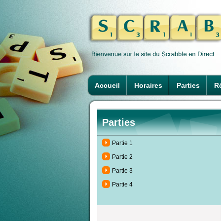
Accueil
Horaires
Parties
Ré
Parties
Partie 1
Partie 2
Partie 3
Partie 4