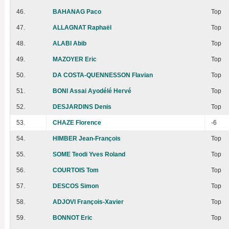
46.
BAHANAG Paco
Top
47.
ALLAGNAT Raphaël
Top
48.
ALABI Abib
Top
49.
MAZOYER Eric
Top
50.
DA COSTA-QUENNESSON Flavian
Top
51.
BONI Assai Ayodélé Hervé
Top
52.
DESJARDINS Denis
Top
53.
CHAZE Florence
-6
54.
HIMBER Jean-François
Top
55.
SOME Teodi Yves Roland
Top
56.
COURTOIS Tom
Top
57.
DESCOS Simon
Top
58.
ADJOVI François-Xavier
Top
59.
BONNOT Eric
Top