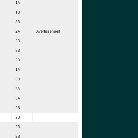
1A
1B
3B
2A
Avertissement
2B
3B
2B
1A
3B
2A
3A
2B
2B
2B
2B