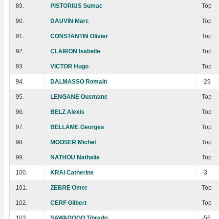
89.
PISTORIUS Sumac
Top
90.
DAUVIN Marc
Top
91.
CONSTANTIN Olivier
Top
92.
CLAIRON Isabelle
Top
93.
VICTOR Hugo
Top
94.
DALMASSO Romain
-29
95.
LENGANE Ousmane
Top
96.
BELZ Alexis
Top
97.
BELLAME Georges
Top
98.
MOOSER Michel
Top
99.
NATHOU Nathalie
Top
100.
KRAI Catherine
-3
101.
ZEBRE Omer
Top
102.
CERF Gilbert
Top
103.
SAWADOGO Tibredo
-56