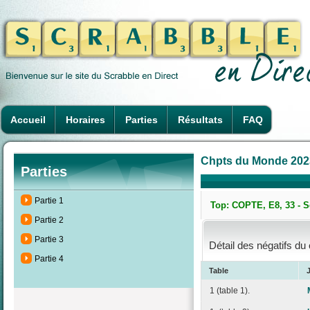
Accueil
Horaires
Parties
Résultats
FAQ
Chpts du Monde 2023 à
Parties
Partie 1
Top: COPTE, E8, 33 - S
Partie 2
Partie 3
Détail des négatifs du
Partie 4
Table
1 (table 1).