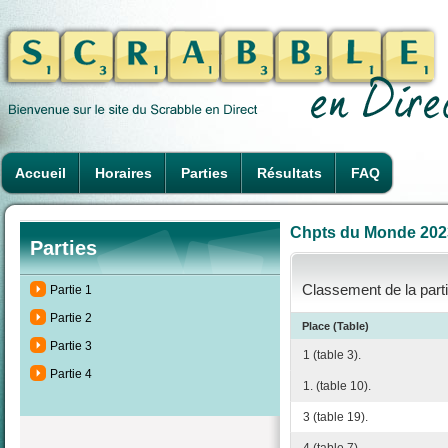
Accueil
Horaires
Parties
Résultats
FAQ
Chpts du Monde 2023 à
Parties
Classement de la parti
Partie 1
Partie 2
Place (Table)
Partie 3
1 (table 3).
Partie 4
1. (table 10).
3 (table 19).
4 (table 7).