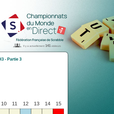
141
Il y a actuellement
visiteurs
 - Partie 3
10
11
12
13
14
15