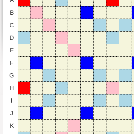
A
B
C
D
E
F
G
H
I
J
K