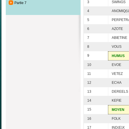
3
SWINGS
Partie 7
4
ANOMIQ(U
5
PERPETR
6
AZOTE
7
ABIETINE
8
VOUS
9
HUMUS
10
EVOE
11
VETEZ
12
ECHA
13
DEREELS
14
KEFIE
15
MOYEN
16
FOLK
17
IND(E)X