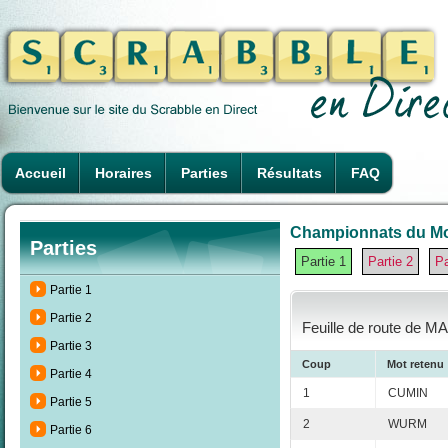
Accueil
Horaires
Parties
Résultats
FAQ
Championnats du Mond
Parties
Partie 1
Partie 2
Pa
Partie 1
Partie 2
Feuille de route de M
Partie 3
Coup
Mot retenu
Partie 4
1
CUMIN
Partie 5
2
WURM
Partie 6