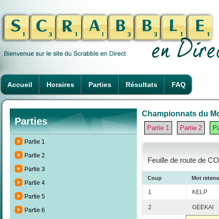
Accueil
Horaires
Parties
Résultats
FAQ
Championnats du Mond
Parties
Partie 1
Partie 2
Pa
Partie 1
Partie 2
Feuille de route de C
Partie 3
Coup
Mot reten
Partie 4
1
KELP
Partie 5
2
GEEKAI
Partie 6