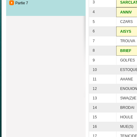
3
SARCLA
Partie 7
4
ANNIV
5
CZARS
6
AISYS
7
TROUVA
8
BRIEF
9
GOLFES
10
ESTOQU
11
AHANE
12
ENOUIO
13
SWA(Z)IE
14
BRODAI
15
HOULE
16
MUE(S)
17
TENICID