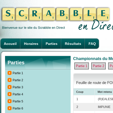
Accueil
Horaires
Parties
Résultats
FAQ
Championnats du Mond
Parties
Partie 1
Partie 2
Pa
Partie 1
Partie 2
Feuille de route de FO
Partie 3
Coup
Mot retenu
Partie 4
1
(R)EALES
Partie 5
2
IMPUNIE
Partie 6