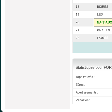
18
BIGRES
19
LES
20
NA(S)AUX
21
PARJURE
22
IPOMEE
Statistiques pour FOR
Tops trouvés :
Zéros :
Avertissements :
Pénalités :