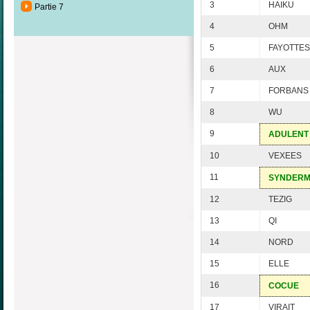
3
HAIKU
Partie 7
4
OHM
5
FAYOTTES
6
AUX
7
FORBANS
8
WU
9
ADULENT
10
VEXEES
11
SYNDER
12
TEZIG
13
QI
14
NORD
15
ELLE
16
COCUE
17
VIRAIT