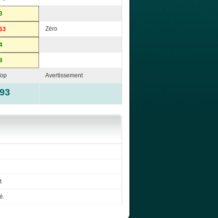
3
Zéro
63
4
8
Top
Avertissement
-93
t
é.