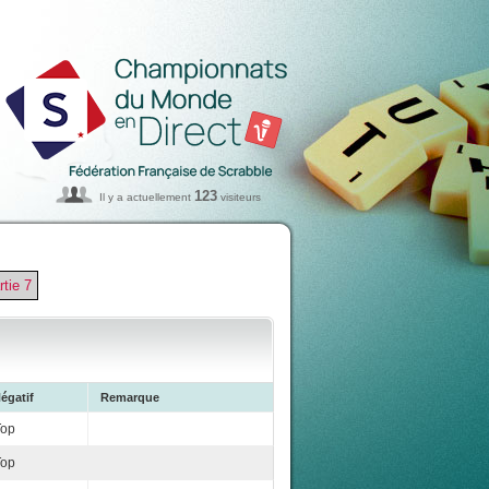
123
Il y a actuellement
visiteurs
rtie 7
égatif
Remarque
Top
Top