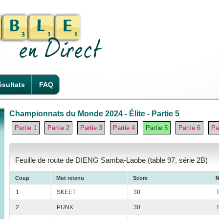
sultats
FAQ
Championnats du Monde 2024 - Élite - Partie 5
Partie 1
Partie 2
Partie 3
Partie 4
Partie 5
Partie 6
Pa
Feuille de route de DIENG Samba-Laobe (table 97, série 2B)
Coup
Mot retenu
Score
N
1
SKEET
30
2
PUNK
30