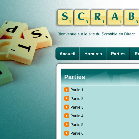
Accueil
Horaires
Parties
Ré
Parties
Partie 1
Partie 2
Partie 3
Partie 4
Partie 5
Partie 6