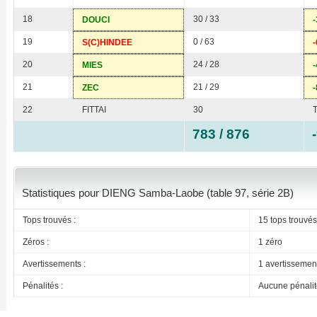
18
30 / 33
DOUCI
-
19
0 / 63
S(C)HINDEE
-
20
24 / 28
MIES
-
21
21 / 29
ZEC
-
22
FITTAI
30
783 / 876
Statistiques pour DIENG Samba-Laobe (table 97, série 2B)
Tops trouvés :
15 tops trouvés
Zéros :
1 zéro
Avertissements :
1 avertissemen
Pénalités :
Aucune pénalit