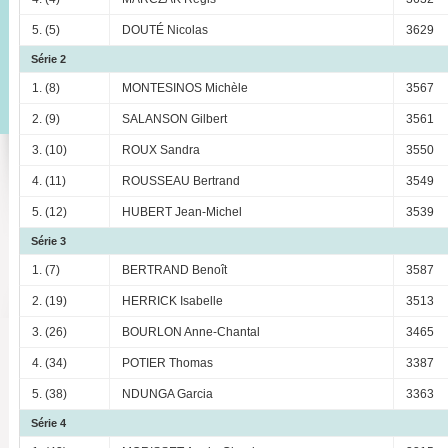
5. (5)
DOUTÉ Nicolas
3629
Série 2
1. (8)
MONTESINOS Michèle
3567
2. (9)
SALANSON Gilbert
3561
3. (10)
ROUX Sandra
3550
4. (11)
ROUSSEAU Bertrand
3549
5. (12)
HUBERT Jean-Michel
3539
Série 3
1. (7)
BERTRAND Benoît
3587
2. (19)
HERRICK Isabelle
3513
3. (26)
BOURLON Anne-Chantal
3465
4. (34)
POTIER Thomas
3387
5. (38)
NDUNGA Garcia
3363
Série 4