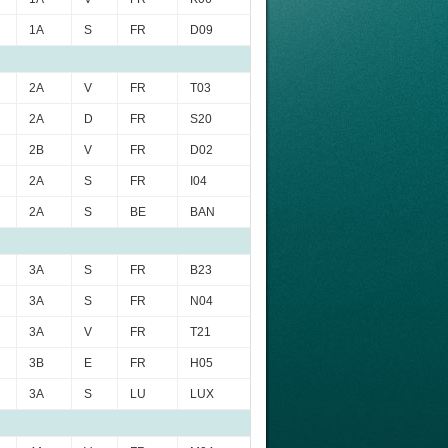
1A
S
FR
D09
2A
V
FR
T03
2A
D
FR
S20
2B
V
FR
D02
2A
S
FR
I04
2A
S
BE
BAN
3A
S
FR
B23
3A
S
FR
N04
3A
V
FR
T21
3B
E
FR
H05
3A
S
LU
LUX