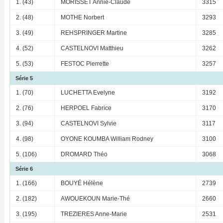
1. (43)
MORISSET Annie-Claude
3315
2. (48)
MOTHE Norbert
3293
3. (49)
REHSPRINGER Martine
3285
4. (52)
CASTELNOVI Matthieu
3262
5. (53)
FESTOC Pierrette
3257
Série 5
1. (70)
LUCHETTA Evelyne
3192
2. (76)
HERPOEL Fabrice
3170
3. (94)
CASTELNOVI Sylvie
3117
4. (98)
OYONE KOUMBA William Rodney
3100
5. (106)
DROMARD Théo
3068
Série 6
1. (166)
BOUYÉ Hélène
2739
2. (182)
AWOUEKOUN Marie-Thé
2660
3. (195)
TREZIERES Anne-Marie
2531