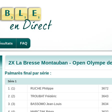
sultats
FAQ
2X La Bresse Montauban - Open Olympe d
Palmarès final par série :
Série 1
1. (1)
RUCHE Philippe
3672
2. (2)
TROUBAT Frédéric
3643
3. (3)
BASSOMO Jean-Louis
3634
4. (4)
MARCZAK Régis
3632