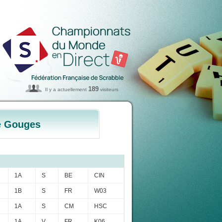
189
Il y a actuellement
visiteurs
e Gouges
1A
S
BE
CIN
1B
S
FR
W03
1A
S
CM
HSC
1A
V
FR
K06