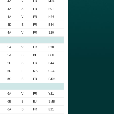
4A
V
FR
M04
4A
S
FR
B01
4A
V
FR
H36
4D
E
FR
B44
4A
V
FR
S20
5A
V
FR
B28
5A
S
BE
OUE
5D
S
FR
B44
5D
E
MA
CCC
5C
B
FR
PJ04
6A
V
FR
Y21
6B
B
BJ
SMB
6A
D
FR
B21