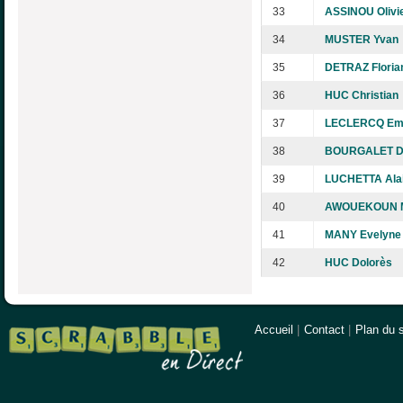
33
ASSINOU Olivi
34
MUSTER Yvan
35
DETRAZ Floria
36
HUC Christian
37
LECLERCQ Em
38
BOURGALET D
39
LUCHETTA Ala
40
AWOUEKOUN M
41
MANY Evelyne
42
HUC Dolorès
Accueil
|
Contact
|
Plan du s