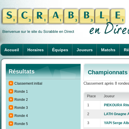
Accueil
Horaires
Équipes
Joueurs
Matchs
Ré
Résultats
Championnats 
Classement après 8 rondes
Classement initial
Ronde 1
Place
Joueur
Ronde 2
1
PIEKOURA Rit
Ronde 3
2
LATH Gnagne 
Ronde 4
3
YAPI Serge Al
Ronde 5