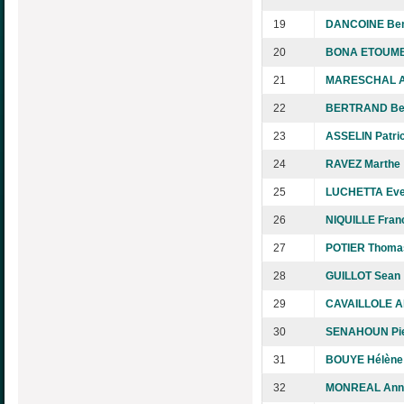
19
DANCOINE Ben
20
BONA ETOUMBE
21
MARESCHAL A
22
BERTRAND Be
23
ASSELIN Patri
24
RAVEZ Marthe
25
LUCHETTA Eve
26
NIQUILLE Franc
27
POTIER Thoma
28
GUILLOT Sean
29
CAVAILLOLE Al
30
SENAHOUN Pie
31
BOUYE Hélène
32
MONREAL Anne