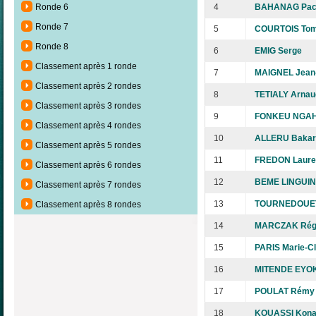
4
BAHANAG Pa
Ronde 6
Ronde 7
5
COURTOIS To
Ronde 8
6
EMIG Serge
Classement après 1 ronde
7
MAIGNEL Jean-
Classement après 2 rondes
8
TETIALY Arnau
Classement après 3 rondes
9
FONKEU NGAH
Classement après 4 rondes
10
ALLERU Bakar
Classement après 5 rondes
11
FREDON Laure
Classement après 6 rondes
12
BEME LINGUIN
Classement après 7 rondes
13
TOURNEDOUET 
Classement après 8 rondes
14
MARCZAK Rég
15
PARIS Marie-C
16
MITENDE EYOK
17
POULAT Rémy
18
KOUASSI Kona