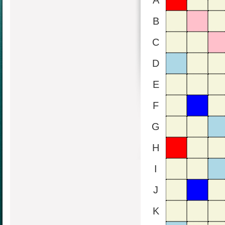
A
B
C
D
E
F
G
H
I
J
K