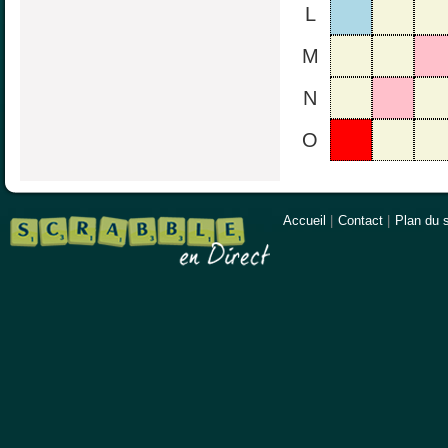
L
M
N
O
Accueil
|
Contact
|
Plan du s