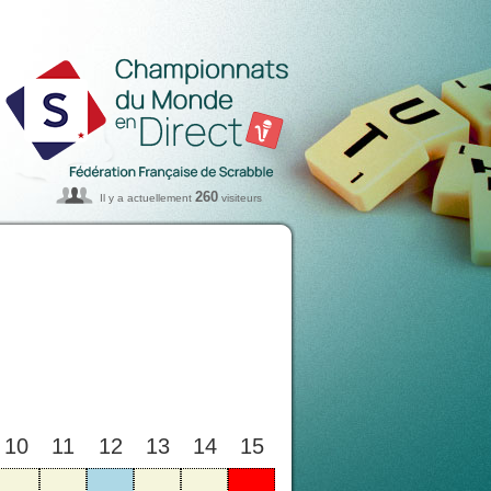
260
Il y a actuellement
visiteurs
10
11
12
13
14
15