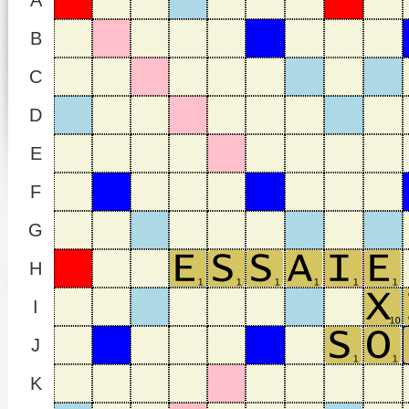
A
B
C
D
E
F
G
H
I
J
K