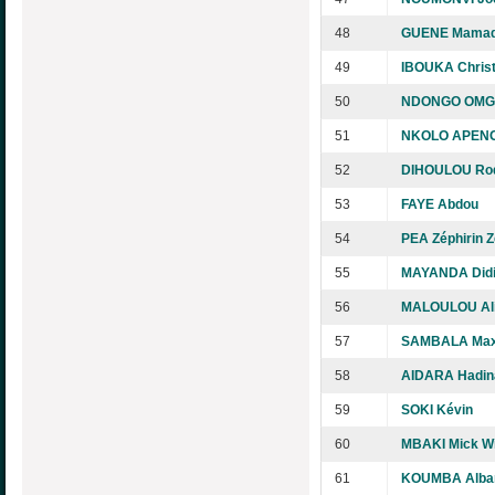
48
GUENE Mama
49
IBOUKA Chris
50
NDONGO OMGBA
51
NKOLO APENG
52
DIHOULOU Ro
53
FAYE Abdou
54
PEA Zéphirin Z
55
MAYANDA Didi
56
MALOULOU Al
57
SAMBALA Max
58
AIDARA Hadin
59
SOKI Kévin
60
MBAKI Mick Wil
61
KOUMBA Alba