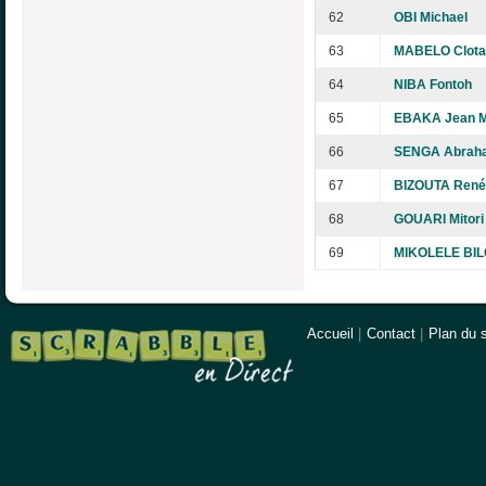
62
OBI Michael
63
MABELO Clota
64
NIBA Fontoh
65
EBAKA Jean M
66
SENGA Abrah
67
BIZOUTA René
68
GOUARI Mitori
69
MIKOLELE BIL
Accueil
|
Contact
|
Plan du s