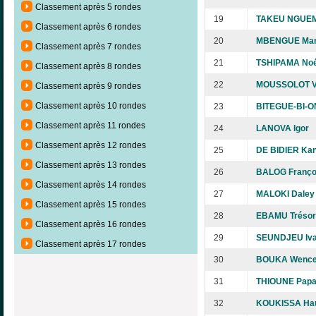
Classement après 5 rondes
19
TAKEU NGUEM
Classement après 6 rondes
20
MBENGUE Ma
Classement après 7 rondes
21
TSHIPAMA No
Classement après 8 rondes
22
MOUSSOLOT Va
Classement après 9 rondes
Classement après 10 rondes
23
BITEGUE-BI-O
Classement après 11 rondes
24
LANOVA Igor
Classement après 12 rondes
25
DE BIDIER Kan
Classement après 13 rondes
26
BALOG Franço
Classement après 14 rondes
27
MALOKI Daley
Classement après 15 rondes
28
EBAMU Trésor
Classement après 16 rondes
29
SEUNDJEU Iv
Classement après 17 rondes
30
BOUKA Wence
31
THIOUNE Papa
32
KOUKISSA Ha