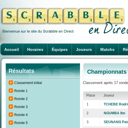
Accueil
Horaires
Équipes
Joueurs
Matchs
Ré
Résultats
Championnats d
Classement après 17 ronde
Classement initial
Ronde 1
Place
Joueur
Ronde 2
1
TCHEBE Rodri
Ronde 3
2
NGUMBA Ibn
Ronde 4
3
SEUNANG Patri
Ronde 5