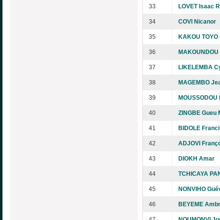
33
LOVET Isaac 
34
COVI Nicanor
35
KAKOU TOYO C
36
MAKOUNDOU 
37
LIKELEMBA C
38
MAGEMBO Jean
39
MOUSSODOU P
40
ZINGBE Gueu 
41
BIDOLE Francis
42
ADJOVI Franço
43
DIOKH Amar
44
TCHICAYA PA
45
NONVIHO Gué
46
BEYEME Ambro
47
NOUMONVI Joë