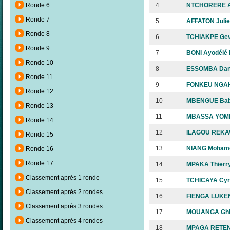
4
NTCHORERE Al
Ronde 6
Ronde 7
5
AFFATON Juli
Ronde 8
6
TCHIAKPE Ge
Ronde 9
7
BONI Ayodélé
Ronde 10
8
ESSOMBA Dani
Ronde 11
9
FONKEU NGAH
Ronde 12
10
MBENGUE Bab
Ronde 13
11
MBASSA YOMB
Ronde 14
12
ILAGOU REKAW
Ronde 15
13
NIANG Moham
Ronde 16
Ronde 17
14
MPAKA Thierr
Classement après 1 ronde
15
TCHICAYA Cyri
Classement après 2 rondes
16
FIENGA LUKE
Classement après 3 rondes
17
MOUANGA Ghis
Classement après 4 rondes
18
MPAGA RETEN