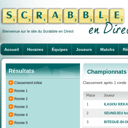
Accueil
Horaires
Équipes
Joueurs
Matchs
Ré
Résultats
Championnats d
Classement après 1 ronde 
Classement initial
Ronde 1
Place
Joueur
Ronde 2
1
ILAGOU REKAW
Ronde 3
2
SEUNDJEU Iv
Ronde 4
3
BITEGUE-BI-O
Ronde 5