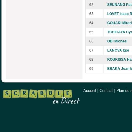
62
SEUNANG Patri
63
LOVET Isaac 
64
GOUARI Mitori
65
TCHICAYA Cyri
66
OBI Michael
67
LANOVA Igor
68
KOUKISSA Ha
69
EBAKA Jean M
Accueil
|
Contact
|
Plan du s