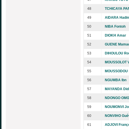
48
TCHICAYA PA
49
AIDARA Hadin
50
NIBA Fontoh
51
DIOKH Amar
52
GUENE Mama
53
DIHOULOU Ro
54
MOUSSOLOT Va
55
MOUSSODOU P
56
NGUMBA Ibn
57
MAYANDA Didi
58
NDONGO OMGBA
59
NOUMONVI Joë
60
NONVIHO Gué
61
ADJOVI Franço