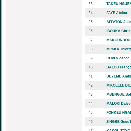
33
TAKEU NGUEM
34
FAYE Abdou
35
AFFATON Juli
36
IBOUKA Chris
37
MAKOUNDOU 
38
MPAKA Thierr
39
COVI Nicanor
40
BALOG Franço
41
BEYEME Ambro
42
MIKOLELE BIL
43
MBENGUE Bab
44
MALOKI Daley
45
FONKEU NGAH
46
ZINGBE Gueu 
47
KAKOU TOYO C