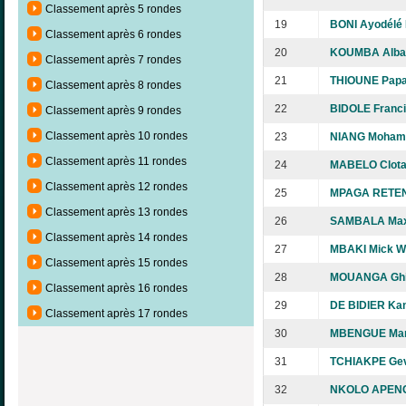
Classement après 5 rondes
19
BONI Ayodélé
Classement après 6 rondes
20
KOUMBA Alba
Classement après 7 rondes
21
THIOUNE Pap
Classement après 8 rondes
22
BIDOLE Franci
Classement après 9 rondes
Classement après 10 rondes
23
NIANG Moham
Classement après 11 rondes
24
MABELO Clota
Classement après 12 rondes
25
MPAGA RETEN
Classement après 13 rondes
26
SAMBALA Max
Classement après 14 rondes
27
MBAKI Mick Wi
Classement après 15 rondes
28
MOUANGA Ghis
Classement après 16 rondes
29
DE BIDIER Kan
Classement après 17 rondes
30
MBENGUE Ma
31
TCHIAKPE Ge
32
NKOLO APENG