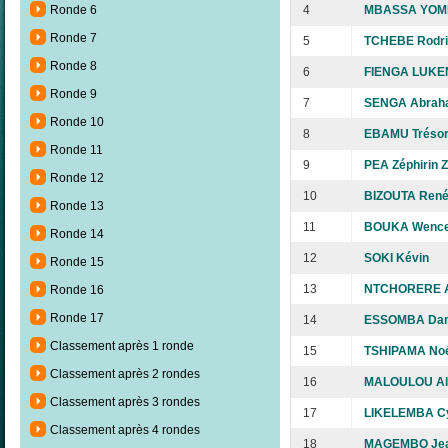
4
MBASSA YOMB
Ronde 6
Ronde 7
5
TCHEBE Rodri
Ronde 8
6
FIENGA LUKE
Ronde 9
7
SENGA Abrah
Ronde 10
8
EBAMU Tréso
Ronde 11
9
PEA Zéphirin Z
Ronde 12
10
BIZOUTA Ren
Ronde 13
11
BOUKA Wence
Ronde 14
12
SOKI Kévin
Ronde 15
13
NTCHORERE Al
Ronde 16
Ronde 17
14
ESSOMBA Dani
Classement après 1 ronde
15
TSHIPAMA No
Classement après 2 rondes
16
MALOULOU Al
Classement après 3 rondes
17
LIKELEMBA C
Classement après 4 rondes
18
MAGEMBO Jea