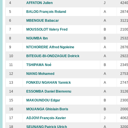
4
AFFATON Julien
J
424
5
BALOG François Roland
A
287
6
MBENGUE Babacar
A
312
7
MOUSSOLOT Valery Fred
B
210
8
NGUMBA Ibn
B
253
9
NTCHORERE Alfred Ngoleine
A
287
10
BITEGUE-BI-ONDZAGUE Dolrick
A
292
11
TSHIPAMA Noé
B
234
12
NIANG Mohamed
A
275
13
FONKEU NGAHAN Yannick
A
274
14
ESSOMBA Daniel Bienvenu
A
312
15
MAKOUNDOU Edgar
B
230
16
MOUANGA Ghislain Boris
B
200
17
ADJOVI François-Xavier
J
406
18
SEUNANG Patrick Ulrich
A
320