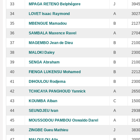
33
MPAGA RETENO Belphégore
J
394
34
LOVET Isaac Raymond
A
302
35
MBENGUE Mamadou
B
212
36
SAMBALA Maxence Ravel
A
270
37
MAGEMBO Jean de Dieu
B
210
38
MALOKI Daley
B
230
39
SENGA Abraham
B
210
40
FIENGA LUKENSU Mohamed
B
221
41
DIHOULOU Rodjema
B
230
42
TCHICAYA PANGHOUD Yannick
A
265
43
KOUMBA Alban
C
150
44
SEUNDJEU Ivan
A
293
45
MOUSSODOU PAMBOU Oswaldo Darel
A
314
46
ZINGBE Gueu Mathieu
J
383
47
MALOULOU Alix
B
200