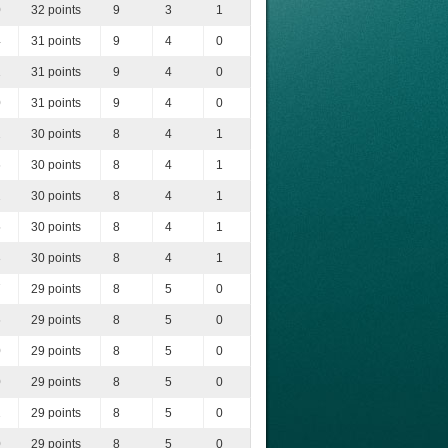
0
32 points
9
3
1
4
31 points
9
4
0
1
31 points
9
4
0
0
31 points
9
4
0
2
30 points
8
4
1
6
30 points
8
4
1
2
30 points
8
4
1
5
30 points
8
4
1
3
30 points
8
4
1
7
29 points
8
5
0
6
29 points
8
5
0
0
29 points
8
5
0
0
29 points
8
5
0
2
29 points
8
5
0
0
29 points
8
5
0