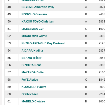
48
BEYEME Ambroise Willy
A
287
49
NONVIHO Guévara
B
246
50
KAKOU TOYO Christian
A
286
51
LIKELEMBA Cyr
C
160
52
MBAKI Mick Wilfrid
B
230
53
NKOLO APENGHE Guy Bertrand
B
219
54
AIDARA Hadina
A
285
55
EBAMU Trésor
B
205
56
BIZOUTA René
B
230
57
MAYANDA Didier
B
210
58
FAYE Abdou
C
184
59
KOUKISSA Haudy
B
200
60
OBI Michael
B
228
61
MABELO Clotaire
B
200