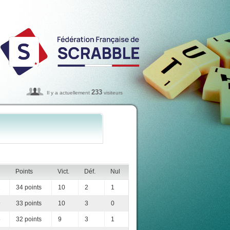
233
Il y a actuellement
visiteurs
Points
Vict.
Déf.
Nul
2
34 points
10
2
1
9
33 points
10
3
0
5
32 points
9
3
1