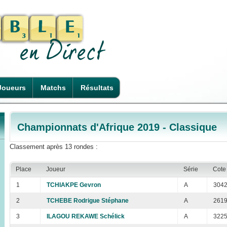
Joueurs
Matchs
Résultats
Championnats d'Afrique 2019 - Classique
Classement après 13 rondes :
Place
Joueur
Série
Cote
1
TCHIAKPE Gevron
A
304
2
TCHEBE Rodrigue Stéphane
A
261
3
ILAGOU REKAWE Schélick
A
322