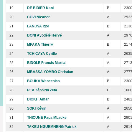
19
DE BIDIER Kani
B
230
20
COVI Nicanor
A
292
21
LANOVA Igor
B
213
22
BONI Ayodélé Hervé
A
297
23
MPAKA Thierry
B
217
24
TCHICAYA Cyrille
A
263
25
BIDOLE Francis Martial
A
271
26
MBASSA YOMBO Christian
A
277
27
BOUKA Wenceslas
B
230
28
PEA Zéphirin Zeta
C
160
29
DIOKH Amar
B
248
30
SOKI Kévin
A
265
31
THIOUNE Papa Mbacke
A
290
32
TAKEU NGUEMNENG Patrick
A
291