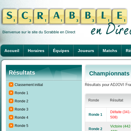
Accueil
Horaires
Équipes
Joueurs
Matchs
Ré
Résultats
Championnats d
Résultats pour ADJOVI Fran
Classement initial
Ronde 1
Ronde
Résultat
Ronde 2
Ronde 3
Défaite (341-
Ronde 1
508)
Ronde 4
Ronde 5
Victoire (442
Ronde 2