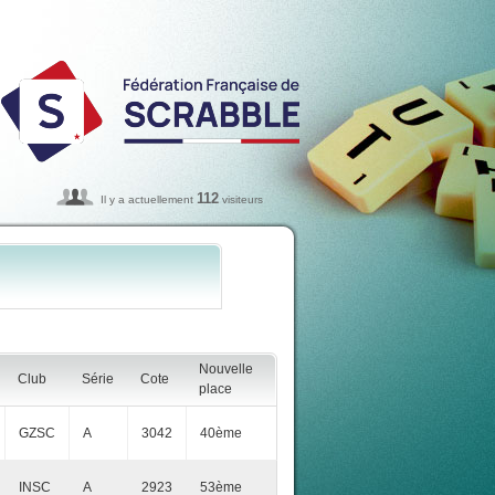
112
Il y a actuellement
visiteurs
Nouvelle
Club
Série
Cote
place
GZSC
A
3042
40ème
INSC
A
2923
53ème