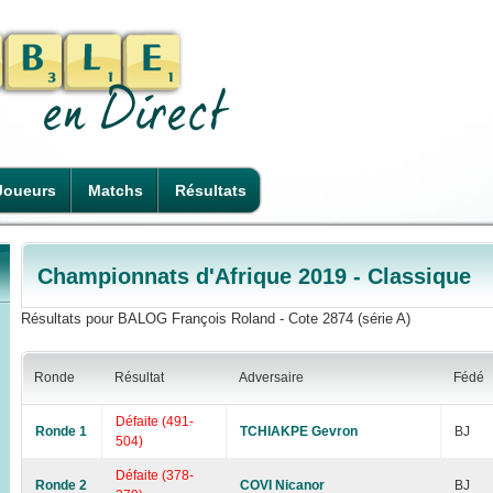
Joueurs
Matchs
Résultats
Championnats d'Afrique 2019 - Classique
Résultats pour BALOG François Roland - Cote 2874 (série A)
Ronde
Résultat
Adversaire
Fédé
Défaite (491-
Ronde 1
TCHIAKPE Gevron
BJ
504)
Défaite (378-
Ronde 2
COVI Nicanor
BJ