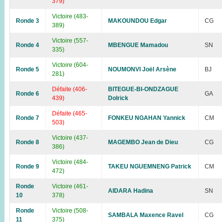
379)
Victoire (483-
Ronde 3
MAKOUNDOU Edgar
CG
389)
Victoire (557-
Ronde 4
MBENGUE Mamadou
SN
335)
Victoire (604-
Ronde 5
NOUMONVI Joël Arsène
BJ
281)
Défaite (406-
BITEGUE-BI-ONDZAGUE
Ronde 6
GA
439)
Dolrick
Défaite (465-
Ronde 7
FONKEU NGAHAN Yannick
CM
503)
Victoire (437-
Ronde 8
MAGEMBO Jean de Dieu
CG
386)
Victoire (484-
Ronde 9
TAKEU NGUEMNENG Patrick
CM
472)
Ronde
Victoire (461-
AIDARA Hadina
SN
10
378)
Ronde
Victoire (508-
SAMBALA Maxence Ravel
CG
11
375)