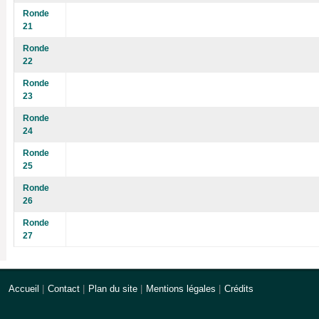
Ronde
21
Ronde
22
Ronde
23
Ronde
24
Ronde
25
Ronde
26
Ronde
27
Accueil
|
Contact
|
Plan du site
|
Mentions légales
|
Crédits