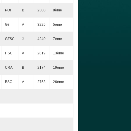
POI
B
2300
8ème
G8
A
3225
5ème
GZSC
J
4240
7ème
HSC
A
2619
13ème
CRA
B
2174
19ème
BSC
A
2753
26ème