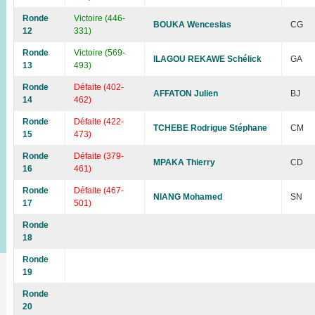
Ronde
Victoire (446-
BOUKA Wenceslas
CG
12
331)
Ronde
Victoire (569-
ILAGOU REKAWE Schélick
GA
13
493)
Ronde
Défaite (402-
AFFATON Julien
BJ
14
462)
Ronde
Défaite (422-
TCHEBE Rodrigue Stéphane
CM
15
473)
Ronde
Défaite (379-
MPAKA Thierry
CD
16
461)
Ronde
Défaite (467-
NIANG Mohamed
SN
17
501)
Ronde
18
Ronde
19
Ronde
20