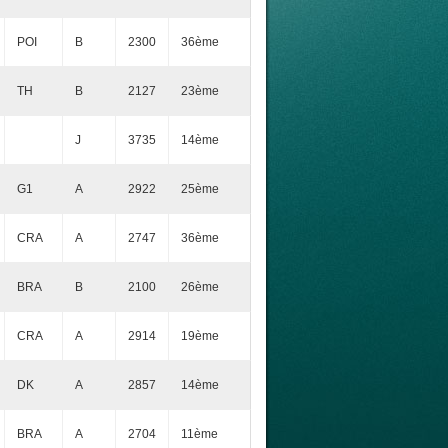
POI
B
2300
36ème
TH
B
2127
23ème
J
3735
14ème
G1
A
2922
25ème
CRA
A
2747
36ème
BRA
B
2100
26ème
CRA
A
2914
19ème
DK
A
2857
14ème
BRA
A
2704
11ème