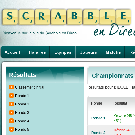
Accueil
Horaires
Équipes
Joueurs
Matchs
Ré
Résultats
Championnats d
Résultats pour BIDOLE Fran
Classement initial
Ronde 1
Ronde
Résultat
Ronde 2
Ronde 3
Victoire (487
Ronde 1
451)
Ronde 4
Ronde 5
Défaite (430-
Ronde 2