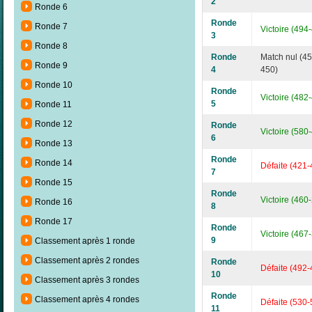
2
Ronde 6
Ronde
Ronde 7
Victoire (494
3
Ronde 8
Ronde
Match nul (45
Ronde 9
4
450)
Ronde 10
Ronde
Victoire (482
5
Ronde 11
Ronde 12
Ronde
Victoire (580
6
Ronde 13
Ronde
Ronde 14
Défaite (421-
7
Ronde 15
Ronde
Victoire (460
Ronde 16
8
Ronde 17
Ronde
Victoire (467
9
Classement après 1 ronde
Classement après 2 rondes
Ronde
Défaite (492-
10
Classement après 3 rondes
Ronde
Classement après 4 rondes
Défaite (530-
11