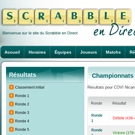
Accueil
Horaires
Équipes
Joueurs
Matchs
Ré
Résultats
Championnats d
Résultats pour COVI Nicano
Classement initial
Ronde 1
Ronde
Résultat
Ronde 2
Ronde 3
Ronde
Défaite (438-
1
Ronde 4
Ronde 5
Ronde
Victoire (379