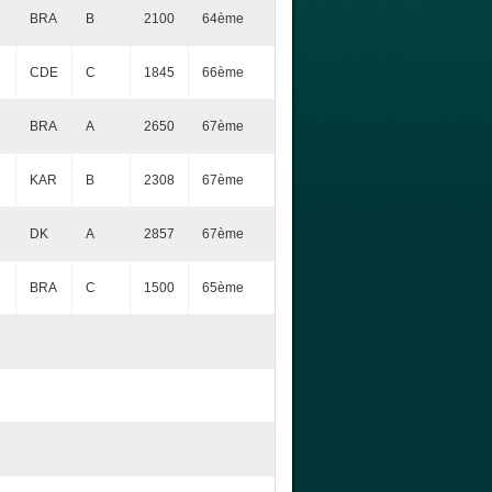
BRA
B
2100
64ème
CDE
C
1845
66ème
BRA
A
2650
67ème
KAR
B
2308
67ème
DK
A
2857
67ème
BRA
C
1500
65ème