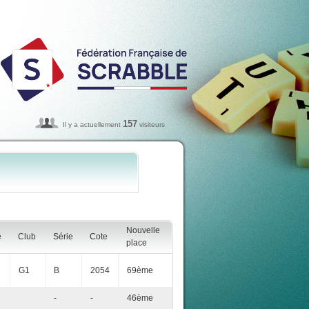
157
Il y a actuellement
visiteurs
Nouvelle
é
Club
Série
Cote
place
G1
B
2054
69ème
-
-
46ème