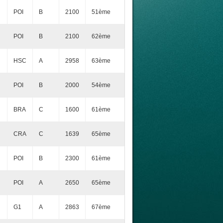
POI
B
2100
51ème
POI
B
2100
62ème
HSC
A
2958
63ème
POI
B
2000
54ème
BRA
C
1600
61ème
CRA
C
1639
65ème
POI
B
2300
61ème
POI
A
2650
65ème
G1
A
2863
67ème