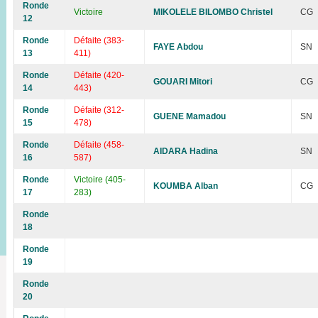
Ronde
Victoire
MIKOLELE BILOMBO Christel
CG
12
Ronde
Défaite (383-
FAYE Abdou
SN
13
411)
Ronde
Défaite (420-
GOUARI Mitori
CG
14
443)
Ronde
Défaite (312-
GUENE Mamadou
SN
15
478)
Ronde
Défaite (458-
AIDARA Hadina
SN
16
587)
Ronde
Victoire (405-
KOUMBA Alban
CG
17
283)
Ronde
18
Ronde
19
Ronde
20