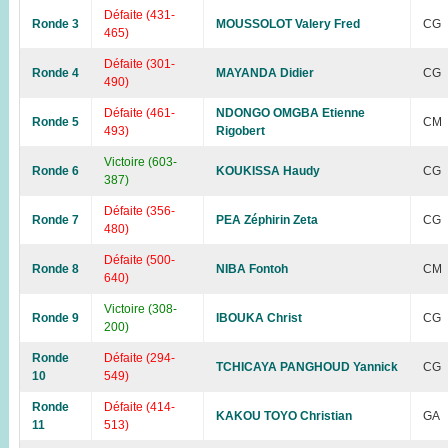
Défaite (431-
Ronde 3
MOUSSOLOT Valery Fred
CG
465)
Défaite (301-
Ronde 4
MAYANDA Didier
CG
490)
Défaite (461-
NDONGO OMGBA Etienne
Ronde 5
CM
493)
Rigobert
Victoire (603-
Ronde 6
KOUKISSA Haudy
CG
387)
Défaite (356-
Ronde 7
PEA Zéphirin Zeta
CG
480)
Défaite (500-
Ronde 8
NIBA Fontoh
CM
640)
Victoire (308-
Ronde 9
IBOUKA Christ
CG
200)
Ronde
Défaite (294-
TCHICAYA PANGHOUD Yannick
CG
10
549)
Ronde
Défaite (414-
KAKOU TOYO Christian
GA
11
513)