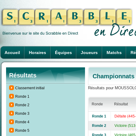
Accueil
Horaires
Équipes
Joueurs
Matchs
Ré
Résultats
Championnats d
Résultats pour MOUSSOLOT 
Classement initial
Ronde 1
Ronde
Résultat
Ronde 2
Ronde 3
Ronde 1
Défaite (445
Ronde 4
Ronde 2
Victoire (513
Ronde 5
Ronde 3
Victoire (465