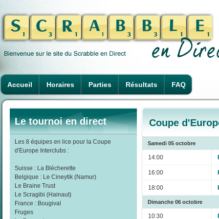
Accueil
Horaires
Parties
Résultats
FAQ
Le tournoi en direct
Coupe d'Europe
Les 8 équipes en lice pour la Coupe
Samedi 05 octobre
d'Europe Interclubs :
14:00
Suisse : La Blécherette
16:00
Belgique : Le Cineytik (Namur)
Le Braine Trust
18:00
Le Scragibi (Hainaut)
Dimanche 06 octobre
France : Bougival
Fruges
10:30