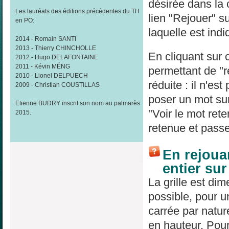
désirée dans la
Les lauréats des éditions précédentes du TH
lien "Rejouer" su
en PO:
laquelle est indi
2014 - Romain SANTI
2013 - Thierry CHINCHOLLE
En cliquant sur 
2012 - Hugo DELAFONTAINE
2011 - Kévin MÉNG
permettant de "re
2010 - Lionel DELPUECH
réduite : il n'es
2009 - Christian COUSTILLAS
poser un mot sur
Etienne BUDRY inscrit son nom au palmarès
"Voir le mot rete
2015.
retenue et passe
En rejouan
entier su
La grille est di
possible, pour un
carrée par natur
en hauteur. Pour 