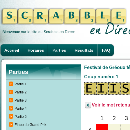
Accueil
Horaires
Parties
Résultats
FAQ
Festival de Gréoux fé
Parties
Coup numéro 1
Partie 1
Partie 2
Partie 3
Voir le mot retenu
Partie 4
Partie 5
1
2
3
Étape du Grand Prix