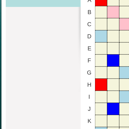
A
B
C
D
E
F
G
H
I
J
K