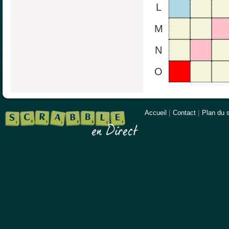
L
M
N
O
Accueil
|
Contact
|
Plan du s