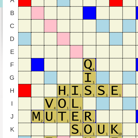
A
B
C
D
E
F
G
H
I
J
K