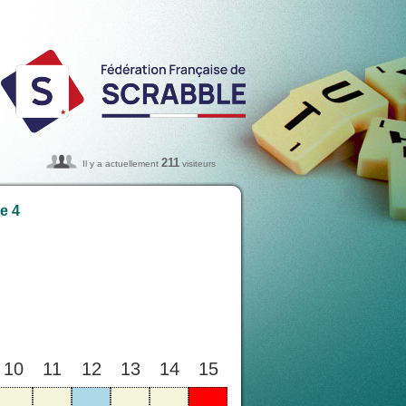
211
Il y a actuellement
visiteurs
e 4
10
11
12
13
14
15