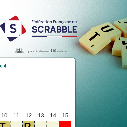
110
Il y a actuellement
visiteurs
e 4
10
11
12
13
14
15