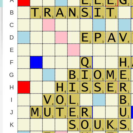
A
B
C
D
E
F
G
H
I
J
K