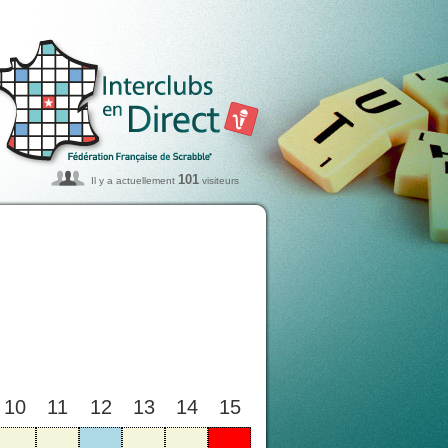
101
Il y a actuellement
visiteurs
10
11
12
13
14
15