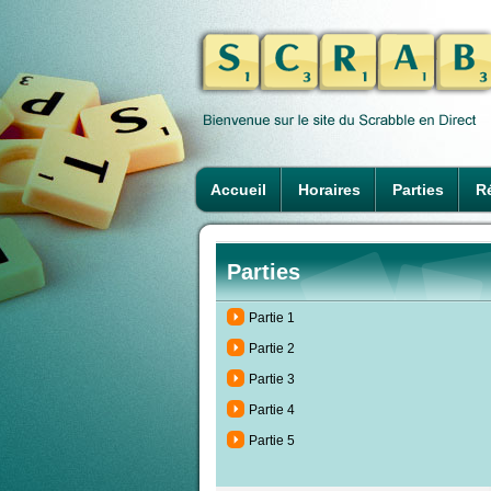
Accueil
Horaires
Parties
Ré
Parties
Partie 1
Partie 2
Partie 3
Partie 4
Partie 5