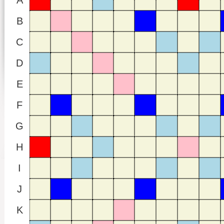
A
B
C
D
E
F
G
H
I
J
K