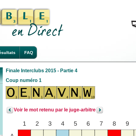
sultats
FAQ
Finale Interclubs 2015 - Partie 4
Coup numéro 1
Voir le mot retenu par le juge-arbitre
1
2
3
4
5
6
7
8
9