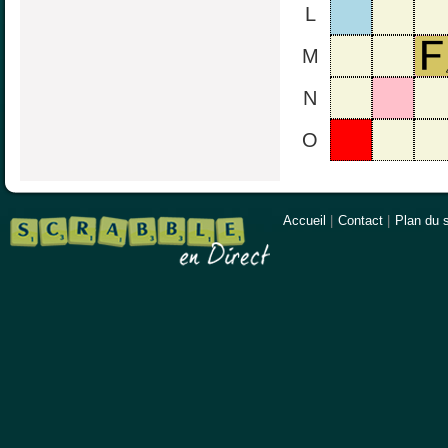
L
M
N
O
Accueil
|
Contact
|
Plan du s