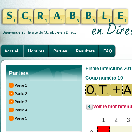
Accueil
Horaires
Parties
Résultats
FAQ
Finale Interclubs 2015
Parties
Coup numéro 10
Partie 1
Partie 2
Partie 3
Voir le mot retenu
Partie 4
Partie 5
1
2
3