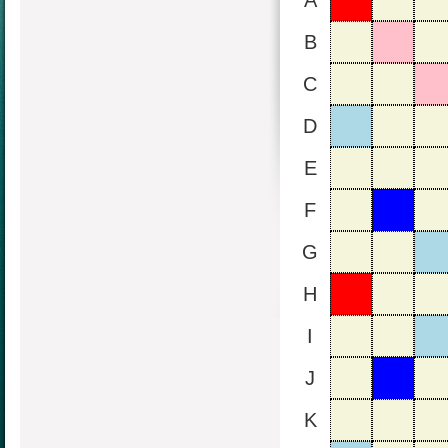
A
B
C
D
E
F
G
H
I
J
K