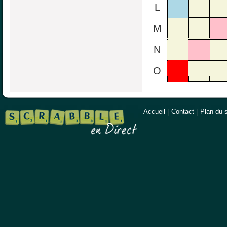
L
M
N
O
Accueil
|
Contact
|
Plan du s