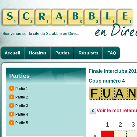
Accueil
Horaires
Parties
Résultats
FAQ
Finale Interclubs 2015
Parties
Coup numéro 4
Partie 1
Partie 2
Partie 3
Voir le mot retenu
Partie 4
Partie 5
1
2
3