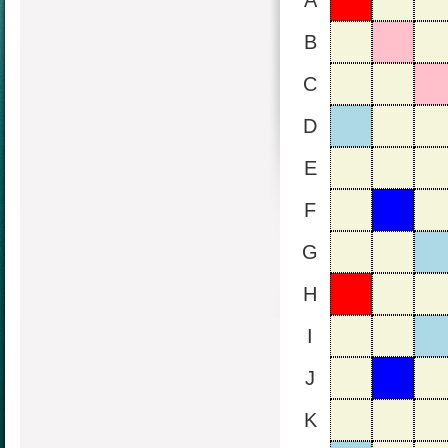
A
B
C
D
E
F
G
H
I
J
K