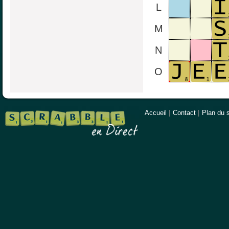
L
M
N
O
Accueil
|
Contact
|
Plan du s