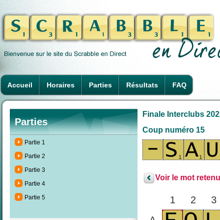
Accueil
Horaires
Parties
Résultats
FAQ
Finale Interclubs 2022
Parties
Coup numéro 15
Partie 1
Partie 2
Partie 3
Voir le mot retenu
Partie 4
Partie 5
1
2
3