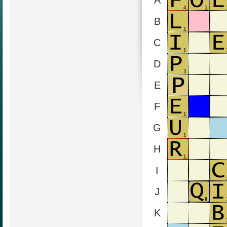
A
B
C
D
E
F
G
H
I
J
K