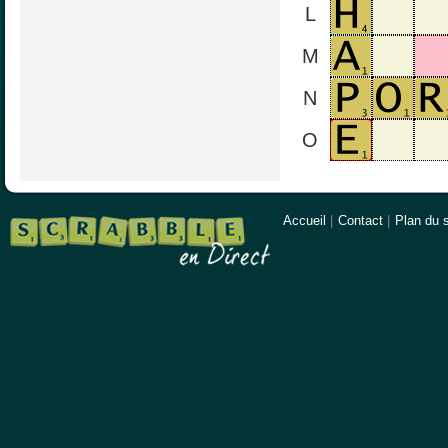
L
M
N
O
Accueil
|
Contact
|
Plan du s