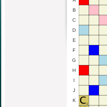
A
B
C
D
E
F
G
H
I
J
K