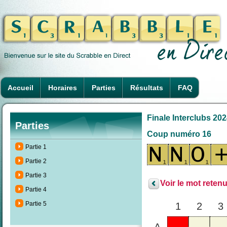
Accueil
Horaires
Parties
Résultats
FAQ
Finale Interclubs 2024
Parties
Coup numéro 16
Partie 1
Partie 2
Partie 3
Voir le mot retenu
Partie 4
Partie 5
1
2
3