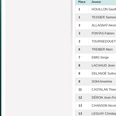
Place
Joueur
1
HOUILLON Gauth
1
TESSIER Samso
3
ALLAGNAT Alexi
3
FONTAS Fabien
3
TOURNEDOUET C
6
TREIBER Marc
7
EMIG Serge
8
LACHAUD Jean-F
9
DELANOË Sulliv
9
SOHI Anselme
11
CASTALAN Thier
12
DÉRON Jean-Fra
13
CHANSON Nicol
13
LEGUAY Christo