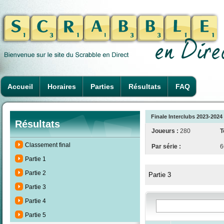
Accueil
Horaires
Parties
Résultats
FAQ
Finale Interclubs 2023-2024 (
Résultats
Joueurs :
280
T
Classement final
Par série :
6
Partie 1
Partie 2
Partie 3
Partie 3
Partie 4
Partie 5