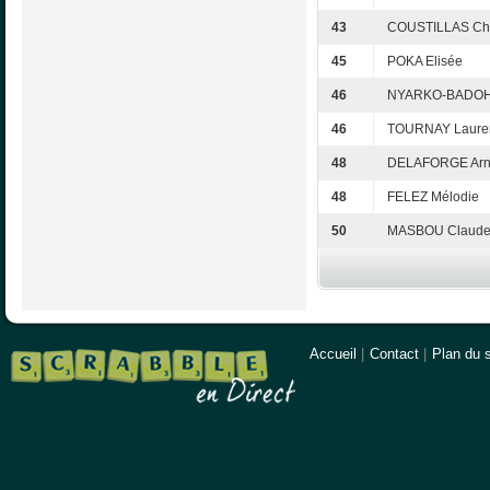
43
COUSTILLAS Chr
45
POKA Elisée
46
NYARKO-BADOH
46
TOURNAY Laure
48
DELAFORGE Ar
48
FELEZ Mélodie
50
MASBOU Claud
Accueil
|
Contact
|
Plan du s