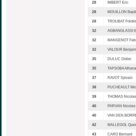
28
IMBERT Eric
28
MOUILLON Bapti
28
TROUBAT Frédér
32
AGBANGLASSI E
32
MANGENOT Fab
32
VALOUR Benjam
35
DULUC Didier
35
TAPSOBA Athan
37
RAVOT Sylvain
38
PUCHEAULT Mic
39
THOMAS Nicola
40
PARVAN Nicolas
40
VAN DEN BORRE
42
MALLEGOL Quen
43
CARO Bernard