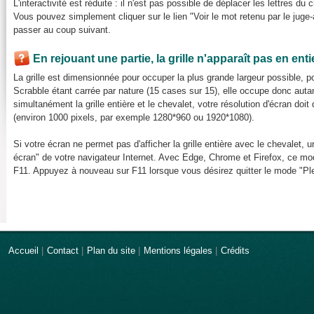
L'interactivité est réduite : il n'est pas possible de déplacer les lettres du 
Vous pouvez simplement cliquer sur le lien "Voir le mot retenu par le juge-a
passer au coup suivant.
En rejouant une partie, la grille n'apparaît pas en ent
La grille est dimensionnée pour occuper la plus grande largeur possible, pou
Scrabble étant carrée par nature (15 cases sur 15), elle occupe donc auta
simultanément la grille entière et le chevalet, votre résolution d'écran do
(environ 1000 pixels, par exemple 1280*960 ou 1920*1080).
Si votre écran ne permet pas d'afficher la grille entière avec le chevalet, u
écran" de votre navigateur Internet. Avec Edge, Chrome et Firefox, ce mod
F11. Appuyez à nouveau sur F11 lorsque vous désirez quitter le mode "Ple
Accueil
|
Contact
|
Plan du site
|
Mentions légales
|
Crédits