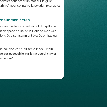
chevalet pour poser un mot sur la grille.
rbitre" pour connaître la solution retenue et
ier sur mon écran.
r un meilleur confort visuel. La grille de
nt d'espace en hauteur. Pour pouvoir voir
it donc être suffisamment élevée en hauteur
ne solution est d'utiliser le mode "Plein
e est accessible par le raccourci clavier
in écran".