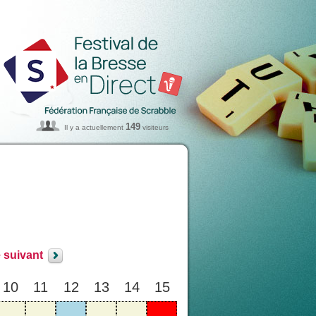
149
Il y a actuellement
visiteurs
 suivant
10
11
12
13
14
15