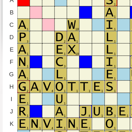
A
B
C
D
E
F
G
H
I
J
K