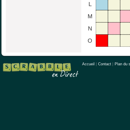
L
M
N
O
Accueil
|
Contact
|
Plan du s