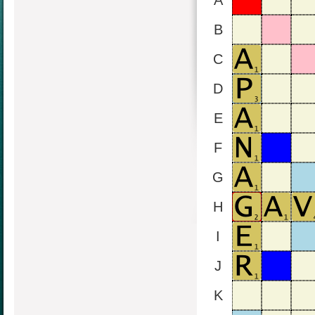
A
B
C
D
E
F
G
H
I
J
K