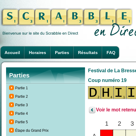
Accueil
Horaires
Parties
Résultats
FAQ
Festival de La Bresse
Parties
Coup numéro 19
Partie 1
Partie 2
Partie 3
Voir le mot retenu
Partie 4
Partie 5
1
2
3
Étape du Grand Prix