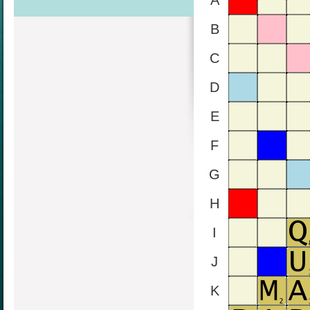
A
B
C
D
E
F
G
H
I
J
K