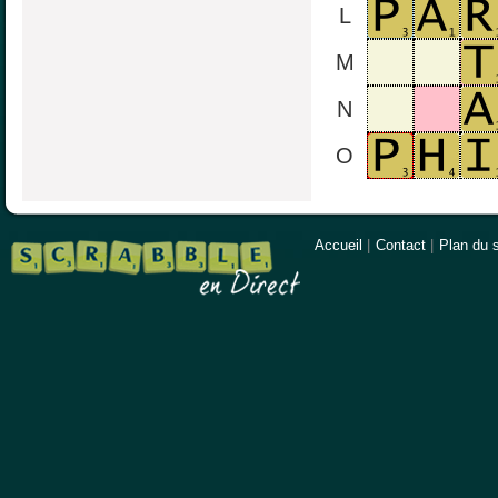
L
M
N
O
Accueil
|
Contact
|
Plan du s