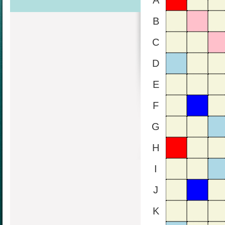
A
B
C
D
E
F
G
H
I
J
K