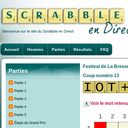
Accueil
Horaires
Parties
Résultats
FAQ
Festival de La Bresse
Parties
Coup numéro 13
Partie 1
Partie 2
Partie 3
Voir le mot retenu
Partie 4
Partie 5
1
2
3
Étape du Grand Prix