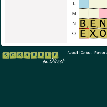
L
M
N
O
Accueil
|
Contact
|
Plan du s