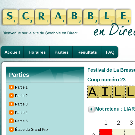
Accueil
Horaires
Parties
Résultats
FAQ
Festival de La Bresse
Parties
Coup numéro 23
Partie 1
Partie 2
Partie 3
Mot retenu : LIAR
Partie 4
Partie 5
1
2
3
Étape du Grand Prix