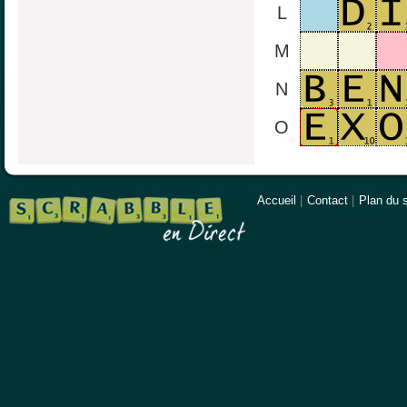
L
M
N
O
Accueil
|
Contact
|
Plan du s