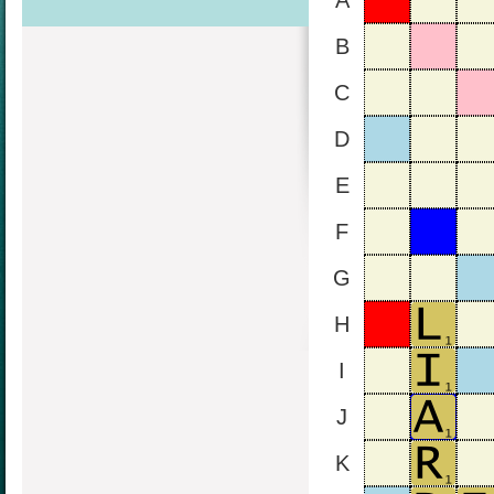
A
B
C
D
E
F
G
H
I
J
K